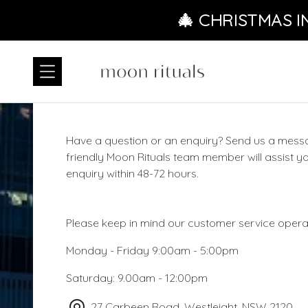
Ignorer et passer au contenu
🎄 CHRISTMAS I
Have a question or an enquiry? Send us a mess
friendly Moon Rituals team member will assist y
enquiry within 48-72 hours.
Please keep in mind our customer service opera
Monday - Friday 9:00am - 5:00pm
Saturday: 9.00am - 12:00pm
27 Carbeen Road, Westleight, NSW 2120