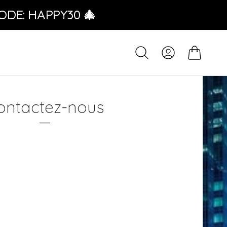
ODE: HAPPY30 🎄
ontactez-nous
—