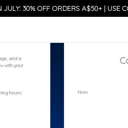
N JULY: 30% OFF ORDERS A$50+ | USE C
C
age, and a
ou with your
Nom
ting hours: